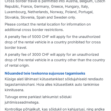
Cross border travel is permitted into Austria, Belgium, Czech
Republic, France, Germany, Greece, Hungary, Italy,
Luxembourg, Netherlands, Norway, Poland, Portugal,
Slovakia, Slovenia, Spain and Sweden only.
Please contact the rental location for information on
additional cross border restrictions.
A penalty fee of 5000 CHF will apply for the unauthorized
drop of the rental vehicle in a country prohibited for cross
border travel.
A penalty fee of 3000 CHF will apply for an unauthorized
drop of the rental vehicle in a country other than the country
of rental origin.
Nõuanded teie teekonna sujuvuse tagamiseks
Küsige alati lähimast kütusetanklast sõidujuhiseid rendiauto
tagastamiskohani. Hoia alles kütusetšekk auto tankimise
kinnitusena.
Tutvuge enne parklast lahkumist sõiduki
juhtimisseadmetega.
Kontrollige põhjalikult, kas sõidukil on kahjustusi, ning andke