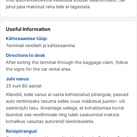
juhul juba makstud raha teile ei tagastata.
Useful Information
Kättesaamise tüüp:
Terminali rendilett ja kättesaamine
Directions to desk
After exiting the terminal through the baggage claim, follow
the signs for the car rental area.
Juhi vanus
25 kuni 80 aastat
Kliendid, kelle vanus ei vasta kehtestatud piirangule, peavad
auto rentimiseks tasuma selles osas määratud juunior- või
seeniorjuhi tasu. Arvestage sellega, et kohaldumise korral
lisandub see rendihinnale ning tuleb saabumisel maksta
kohalikus valuutas autorendi teenindusletis.
Reisipiirangud