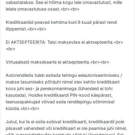
vabastatakse. See ei hõlma kogu teie omavastutust, mille
leiate omavastutuse osast.<br><br>
Krediitkaardid peavad kehtima kuni 6 kuud pärast rendi
lõppemist.<br><br>
EI AKTSEPTEERITA: Teisi makseviise ei aktsepteerita.<br>
<br>
Virtuaalseid maksekaarte ei aktsepteerita.<br><br>
Autorendiletis tuleb esitada tehingu eelautoriseerimiseks /
makse tasumiseks põhijuhi nimel olev kehtiv krediitkaart
koos juhi ees- ja perekonnanimega (lühendeid ei tohi
kasutada). Hoidke krediitkaardi PIN-kood käepärast,
teenusepakkujad võivad seda rendilepingu sõlmimisel
küsida.<br><br>
Juhul, kui te ei esita sobivat krediitkaarti, krediitkaardil pole
piisavalt vahendeid või krediitkaart ei ole peamise juhi nimel,
võib autorendiettevõte keelduda sõiduki üleandmisest. Sel