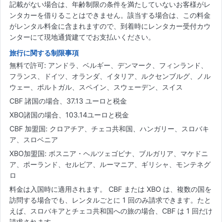
記載がない場合は、年齢制限の条件を満たしていないお客様がレ
ンタカーを借りることはできません。該当する場合は、この料金
がレンタル料金に含まれますので、到着時にレンタカー受付カウ
ンターにて現地通貨建てでお支払いください。
旅行に関する制限事項
無料で許可: アンドラ、ベルギー、デンマーク、フィンランド、
フランス、ドイツ、オランダ、イタリア、ルクセンブルグ、ノル
ウェー、ポルトガル、スペイン、スウェーデン、スイス
CBF 諸国の場合、37.13 ユーロと税金
XBO諸国の場合、103.14ユーロと税金
CBF 加盟国: クロアチア、チェコ共和国、ハンガリー、スロバキ
ア、スロベニア
XBO加盟国: ボスニア・ヘルツェゴビナ、ブルガリア、マケドニ
ア、ポーランド、セルビア、ルーマニア、ギリシャ、モンテネグ
ロ
料金は入国時に適用されます。 CBF または XBO は、複数の国を
訪問する場合でも、レンタルごとに 1 回のみ請求できます。たと
えば、スロバキアとチェコ共和国への旅の場合、CBF は 1 回だけ
請求されます。