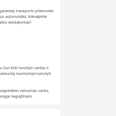
 garantas transporto priemonės
los automobiliui. Atkreipkite
alos atsisakymas“.
 (turi būti nurodyti vardas ir
 pasiruošę nuomotojui nurodyti
 pagrindinio vairuotojo vardu,
inigai negrąžinami.