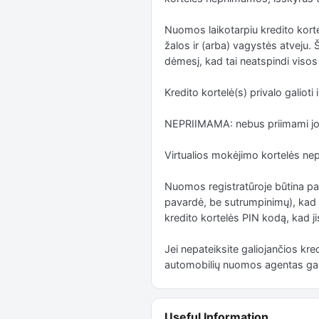
Nuomos laikotarpiu kredito kort
žalos ir (arba) vagystės atveju. 
dėmesį, kad tai neatspindi vis
Kredito kortelė(s) privalo galio
NEPRIIMAMA: nebus priimami jok
Virtualios mokėjimo kortelės ne
Nuomos registratūroje būtina pate
pavardė, be sutrumpinimų), kad b
kredito kortelės PIN kodą, kad ji
Jei nepateiksite galiojančios kre
automobilių nuomos agentas gali
Useful Information