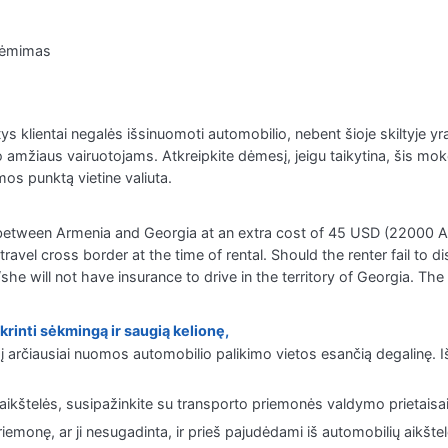
aėmimas
ys klientai negalės išsinuomoti automobilio, nebent šioje skiltyje 
amžiaus vairuotojams. Atkreipkite dėmesį, jeigu taikytina, šis mok
os punktą vietine valiuta.
e between Armenia and Georgia at an extra cost of 45 USD (22000 A
ravel cross border at the time of rental. Should the renter fail to dis
he will not have insurance to drive in the territory of Georgia. The
krinti sėkmingą ir saugią kelionę,
 į arčiausiai nuomos automobilio palikimo vietos esančią degalinę. 
aikštelės, susipažinkite su transporto priemonės valdymo prietaisa
riemonę, ar ji nesugadinta, ir prieš pajudėdami iš automobilių aikšt