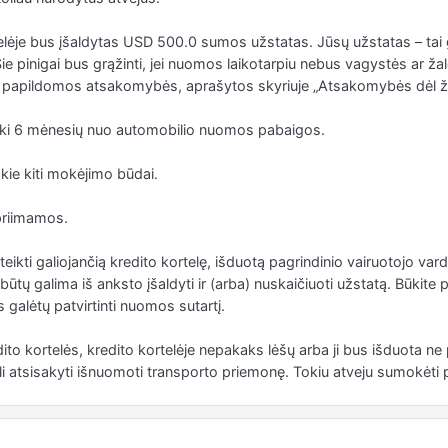
elėje bus įšaldytas USD 500.0 sumos užstatas. Jūsų užstatas – tai
Šie pinigai bus grąžinti, jei nuomos laikotarpiu nebus vagystės ar ža
os papildomos atsakomybės, aprašytos skyriuje „Atsakomybės dėl ž
ti iki 6 mėnesių nuo automobilio nuomos pabaigos.
ie kiti mokėjimo būdai.
priimamos.
ikti galiojančią kredito kortelę, išduotą pagrindinio vairuotojo vardu
ūtų galima iš anksto įšaldyti ir (arba) nuskaičiuoti užstatą. Būkite
s galėtų patvirtinti nuomos sutartį.
dito kortelės, kredito kortelėje nepakaks lėšų arba ji bus išduota ne
 atsisakyti išnuomoti transporto priemonę. Tokiu atveju sumokėti p