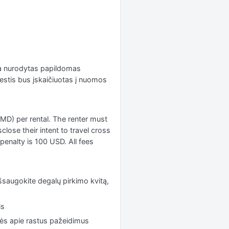
yra nurodytas papildomas
estis bus įskaičiuotas į nuomos
MD) per rental. The renter must
close their intent to travel cross
 penalty is 100 USD. All fees
Išsaugokite degalų pirkimo kvitą,
is
elės apie rastus pažeidimus