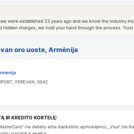
van oro uoste, Armėnija
Armėnija
RPORT, YEREVAN, 0042
Ą IR KREDITO KORTELĘ:
sterCard“ (ne debeto arba išankstinio apmokėjimo), „Visa“ (ne iš
oliau nurodytus atvejus.