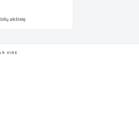
ilių aikštelę
AR HIRE