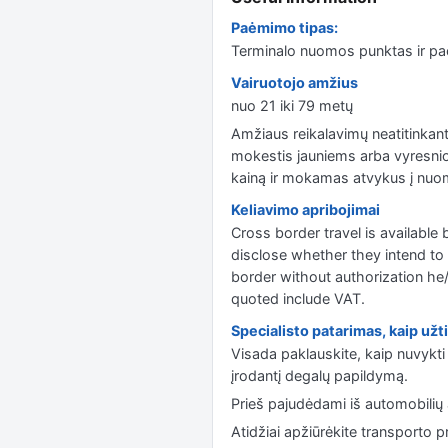
Paėmimo tipas:
Terminalo nuomos punktas ir p
Vairuotojo amžius
nuo 21 iki 79 metų
Amžiaus reikalavimų neatitinkant
mokestis jauniems arba vyresnio 
kainą ir mokamas atvykus į nuom
Keliavimo apribojimai
Cross border travel is availabl
disclose whether they intend to t
border without authorization he/s
quoted include VAT.
Specialisto patarimas, kaip užti
Visada paklauskite, kaip nuvykti
įrodantį degalų papildymą.
Prieš pajudėdami iš automobilių 
Atidžiai apžiūrėkite transporto p