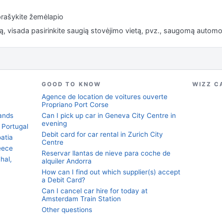
rašykite žemėlapio
tą, visada pasirinkite saugią stovėjimo vietą, pvz., saugomą automob
GOOD TO KNOW
WIZZ C
Agence de location de voitures ouverte
Propriano Port Corse
lands
Can I pick up car in Geneva City Centre in
evening
, Portugal
Debit card for car rental in Zurich City
oatia
Centre
eece
Reservar llantas de nieve para coche de
hal,
alquiler Andorra
How can I find out which supplier(s) accept
a Debit Card?
Can I cancel car hire for today at
Amsterdam Train Station
Other questions