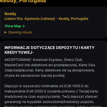
Keddy, Portugalia
Keddy
Lisbon Sta. Apolonia (railway) - Keddy, Portugalia
View Map →
Opening Hours
INFORMACJE DOTYCZĄCE DEPOZYTU I KARTY
KREDYTOWEJ-
AKCEPTOWANE: American Express, Diners Club,
MasterCard (nie debetowa ani przedpłacona), Karta Visa
(nieprzedpłacona). Karty debetowe nie są akceptowane,
chyba że zaznaczono inaczej poniżej.
Depozyt w wysokości minimalnie od EUR 1000.0 do
maksymalnie EUR 2000.0 zostanie pobrany z Twojej karty
kredytowej na czas wypożyczenia. Twój depozyt stanowi
gwarancję na wypadek uszkodzenia/kradzieży pojazdu.
Kwota ta zostanie automatycznie zwolniona, jeżeli w okresie