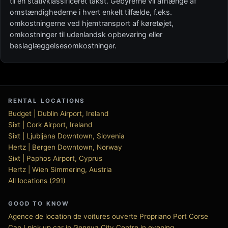
til en stativklassificeret takst. Gebyrerne vil afhænge af
omstændighederne i hvert enkelt tilfælde, f.eks.
omkostningerne ved hjemtransport af køretøjet,
omkostninger til udenlandsk opbevaring eller
beslaglæggelsesomkostninger.
RENTAL LOCATIONS
Budget | Dublin Airport, Ireland
Sixt | Cork Airport, Ireland
Sixt | Ljubljana Downtown, Slovenia
Hertz | Bergen Downtown, Norway
Sixt | Paphos Airport, Cyprus
Hertz | Wien Simmering, Austria
All locations (291)
GOOD TO KNOW
Agence de location de voitures ouverte Propriano Port Corse
Can I pick up car in Geneva City Centre in evening