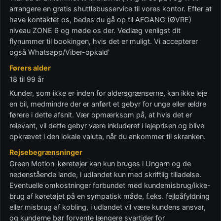
arrangere en gratis shuttlebusservice til vores kontor. Efter at
have kontaktet os, bedes du gå op til AFGANG (ØVRE)
niveau ZONE 6 og møde os der. Vedlæg venligst dit
flynummer til bookingen, hvis det er muligt. Vi accepterer
også Whatsapp/Viber-opkald'
Førers alder
18 til 99 år
Kunder, som ikke er inden for aldersgrænserne, kan ikke leje
en bil, medmindre der er anført et gebyr for unge eller ældre
førere i dette afsnit. Vær opmærksom på, at hvis det er
relevant, vil dette gebyr være inkluderet i lejeprisen og blive
opkrævet i den lokale valuta, når du ankommer til skranken.
Rejsebegrænsninger
Green Motion-køretøjer kan kun bruges i Ungarn og de
nedenstående lande, i udlandet kun med skriftlig tilladelse.
Eventuelle omkostninger forbundet med kundemisbrug/ikke-
brug af køretøjet på en sympatisk måde, f.eks. fejlpåfyldning
eller misbrug af kobling, i udlandet vil være kundens ansvar,
og kunderne bør forvente længere svartider for