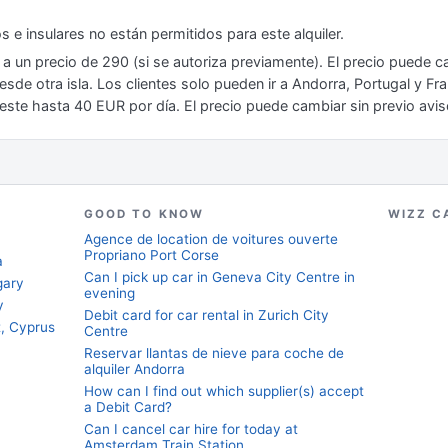
s e insulares no están permitidos para este alquiler.
 a un precio de 290 (si se autoriza previamente). El precio puede c
sde otra isla. Los clientes solo pueden ir a Andorra, Portugal y F
este hasta 40 EUR por día. El precio puede cambiar sin previo avis
GOOD TO KNOW
WIZZ C
Agence de location de voitures ouverte
Propriano Port Corse
a
Can I pick up car in Geneva City Centre in
gary
evening
y
Debit card for car rental in Zurich City
t, Cyprus
Centre
Reservar llantas de nieve para coche de
alquiler Andorra
How can I find out which supplier(s) accept
a Debit Card?
Can I cancel car hire for today at
Amsterdam Train Station