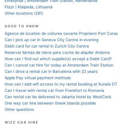
Enterprise | Amsterdam Train Station, Netherlands
Flizzr | Klaipeda, Lithuania
Other locations (291)
GOOD TO KNOW
Agence de location de voitures ouverte Propriano Port Corse
Can I pick up car in Geneva City Centre in evening
Debit card for car rental in Zurich City Centre
Reservar llantas de nieve para coche de alquiler Andorra
How can I find out which supplier(s) accept a Debit Card?
Can I cancel car hire for today at Amsterdam Train Station
Can I drive a rental car in Barcelona with 22 years
Apple Pay virtual payment methods
How can I add wifi access to my rental booking at Kutaisi DT
Can I travel with rental car from Frankfurt to Romania
Can rental car be delivered to Jakarta Hotel by WestCord.
One way car hire between Greek Islands possible
Other questions
WIZZ CAR HIRE