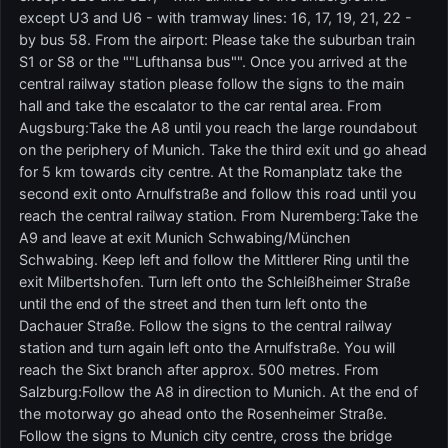
except U3 and U6 - with tramway lines: 16, 17, 19, 21, 22 -
by bus 58. From the airport: Please take the suburban train
S1 or S8 or the ""Lufthansa bus"". Once you arrived at the
central railway station please follow the signs to the main
hall and take the escalator to the car rental area. From
Augsburg:Take the A8 until you reach the large roundabout
on the periphery of Munich. Take the third exit und go ahead
for 5 km towards city centre. At the Romanplatz take the
second exit onto Arnulfstraße and follow this road until you
reach the central railway station. From Nuremberg:Take the
A9 and leave at exit Munich Schwabing/München
Schwabing. Keep left and follow the Mittlerer Ring until the
exit Milbertshofen. Turn left onto the Schleißheimer Straße
until the end of the street and then turn left onto the
Dachauer Straße. Follow the signs to the central railway
station and turn again left onto the Arnulfstraße. You will
reach the Sixt branch after approx. 500 metres. From
Salzburg:Follow the A8 in direction to Munich. At the end of
the motorway go ahead onto the Rosenheimer Straße.
Follow the signs to Munich city centre, cross the bridge