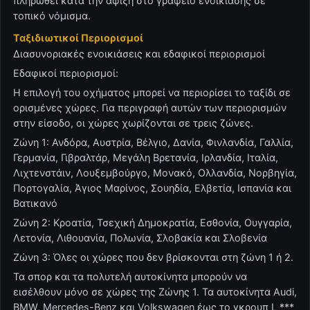
πληρωθεί κατά την άφιξη στο γραφείο ενοικίασης σε
τοπικό νόμισμα.
Ταξιδιωτικοί Περιορισμοί
Διασυνοριακές ενοικιάσεις και εδαφικοί περιορισμοί
Εδαφικοί περιορισμοί:
Η επιλογή του οχήματος μπορεί να περιορίσει το ταξίδι σε
ορισμένες χώρες. Για περιγραφή αυτών των περιορισμών
στην είσοδο, οι χώρες χωρίζονται σε τρεις ζώνες.
Ζώνη 1: Ανδόρα, Αυστρία, Βέλγιο, Δανία, Φινλανδία, Γαλλία,
Γερμανία, Γιβραλτάρ, Μεγάλη Βρετανία, Ιρλανδία, Ιταλία,
Λιχτενστάιν, Λουξεμβούργο, Μονακό, Ολλανδία, Νορβηγία,
Πορτογαλία, Άγιος Μαρίνος, Σουηδία, Ελβετία, Ισπανία και
Βατικανό
Ζώνη 2: Κροατία, Τσεχική Δημοκρατία, Εσθονία, Ουγγαρία,
Λετονία, Λιθουανία, Πολωνία, Σλοβακία και Σλοβενία
Ζώνη 3: Όλες οι χώρες που δεν βρίσκονται στη ζώνη 1 ή 2.
Τα σπορ και τα πολυτελή αυτοκίνητα μπορούν να
εισέλθουν μόνο σε χώρες της Ζώνης 1. Τα αυτοκίνητα Audi,
BMW, Mercedes-Benz και Volkswagen έως το γκρουπ L ***