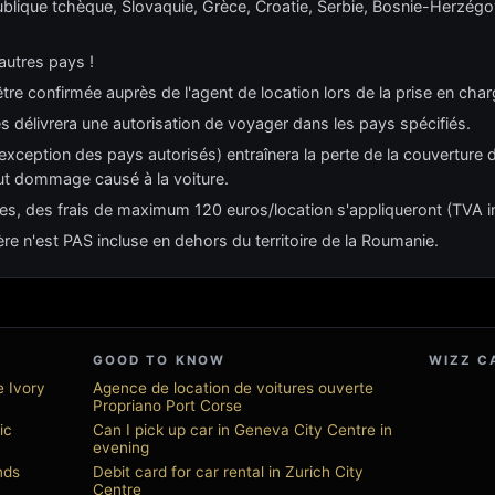
publique tchèque, Slovaquie, Grèce, Croatie, Serbie, Bosnie-Herzég
'autres pays !
 être confirmée auprès de l'agent de location lors de la prise en char
es délivrera une autorisation de voyager dans les pays spécifiés.
exception des pays autorisés) entraînera la perte de la couverture d
ut dommage causé à la voiture.
ères, des frais de maximum 120 euros/location s'appliqueront (TVA i
tière n'est PAS incluse en dehors du territoire de la Roumanie.
GOOD TO KNOW
WIZZ C
e Ivory
Agence de location de voitures ouverte
Propriano Port Corse
ic
Can I pick up car in Geneva City Centre in
evening
nds
Debit card for car rental in Zurich City
Centre